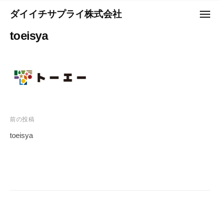
コ
ュ
ダイイチサプライ株式会社
ー
メ
ン
ニ
Y
テ
toeisya
ュ
o
ー
ン
u
ツ
r
へ
B
ス
e
キ
s
ッ
t
投
前の投稿
プ
P
稿
toeisya
a
ナ
r
ビ
t
ゲ
n
e
ー
r
シ
－
ョ