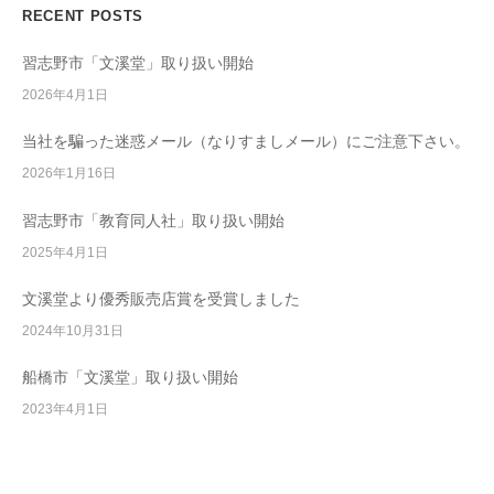
教
RECENT POSTS
ン
育
習志野市「文溪堂」取り扱い開始
ソ
フ
2026年4月1日
ト
当社を騙った迷惑メール（なりすましメール）にご注意下さい。
ウ
2026年1月16日
ェ
ア
習志野市「教育同人社」取り扱い開始
開
2025年4月1日
発
/
文溪堂より優秀販売店賞を受賞しました
学
2024年10月31日
校
教
船橋市「文溪堂」取り扱い開始
材
2023年4月1日
販
売
/