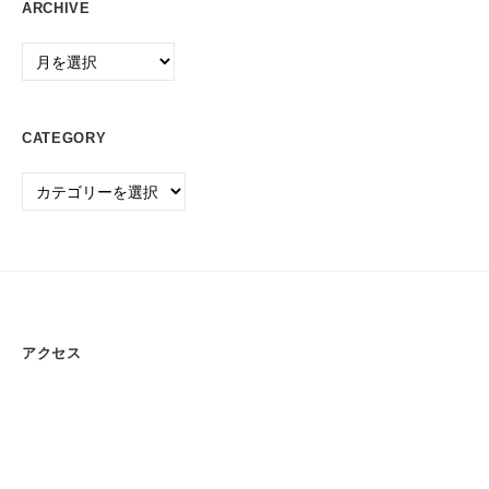
ARCHIVE
P
C
Archive
・
O
A
CATEGORY
機
器
Category
の
販
売
・
保
守
アクセス
/
事
務
用
品