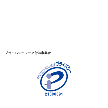
・
紙
製
品
・
オ
フ
ィ
ス
プライバシーマーク付与事業者
家
具
の
販
売
－
(
千
葉