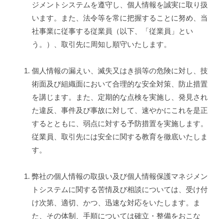
ジメントシステムを遵守し、個人情報を誠実に取り扱
P
います。また、法令等を常に把握することに努め、当
C
・
社事業に従事する従業員（以下、「従業員」とい
O
う。）、取引先に周知し順守いたします。
A
機
個人情報の漏えい、滅失又はき損等の危険に対し、技
器
術面及び組織面において合理的な安全対策、防止措置
の
を講じます。また、定期的な点検を実施し、発見され
販
た違反、事件及び事故に対して、速やかにこれを是正
売
するとともに、弱点に対する予防措置を実施します。
・
従業員、取引先には安全に関する教育を徹底いたしま
保
す。
守
/
弊社の個人情報の取扱い及び個人情報保護マネジメン
事
務
トシステムに関する苦情及び相談については、受け付
用
け次第、適切、かつ、迅速な対応をいたします。ま
品
た、その体制、手順については確立・整備をおこな