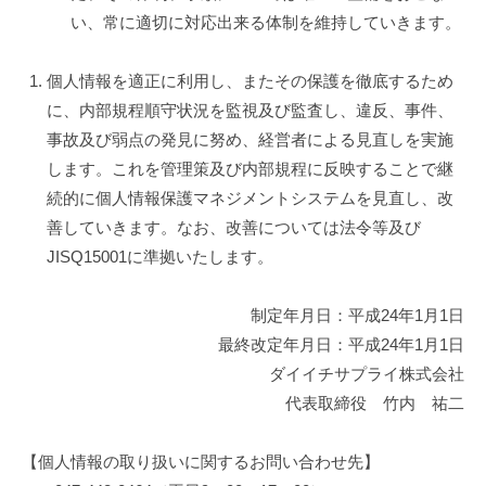
・
い、常に適切に対応出来る体制を維持していきます。
紙
製
個人情報を適正に利用し、またその保護を徹底するため
品
に、内部規程順守状況を監視及び監査し、違反、事件、
・
事故及び弱点の発見に努め、経営者による見直しを実施
オ
します。これを管理策及び内部規程に反映することで継
フ
続的に個人情報保護マネジメントシステムを見直し、改
ィ
善していきます。なお、改善については法令等及び
ス
JISQ15001に準拠いたします。
家
具
の
制定年月日：平成24年1月1日
販
最終改定年月日：平成24年1月1日
売
ダイイチサプライ株式会社
－
代表取締役 竹内 祐二
(
千
【個人情報の取り扱いに関するお問い合わせ先】
葉