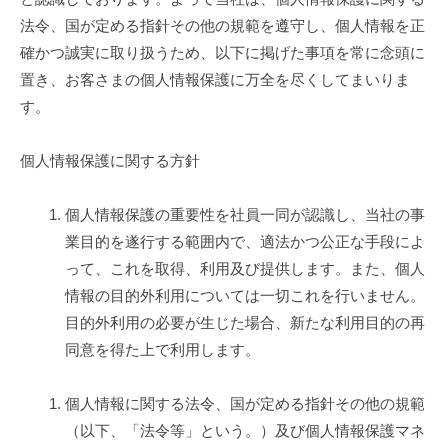
教
方
法令、国が定める指針その他の規範を遵守し、個人情報を正
育
確かつ誠実に取り扱うため、以下に掲げた事項を常に念頭に
針
ソ
置き、お客さまの個人情報保護に万全を尽くしてまいりま
フ
す。
ト
ウ
ェ
個人情報保護に関する方針
ア
開
個人情報保護の重要性を社員一同が認識し、当社の事
発
業目的を遂行する範囲内で、適法かつ公正な手段によ
/
って、これを取得、利用及び提供します。また、個人
学
情報の目的外利用については一切これを行いません。
校
目的外利用の必要が生じた場合、新たな利用目的の再
教
同意を得た上で利用します。
材
販
個人情報に関する法令、国が定める指針その他の規範
売
（以下、「法令等」という。）及び個人情報保護マネ
/