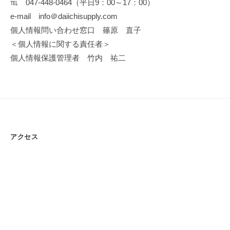
℡ 047-448-0464（平日9：00～17：00）
県
e-mail info＠daiichisupply.com
船
個人情報問い合わせ窓口 篠原 直子
橋
＜個人情報に関する責任者＞
市
個人情報保護管理者 竹内 祐二
)
アクセス