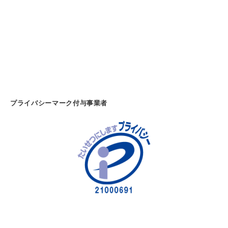
・
紙
製
品
・
オ
フ
ィ
プライバシーマーク付与事業者
ス
家
具
の
販
売
－
(
千
葉