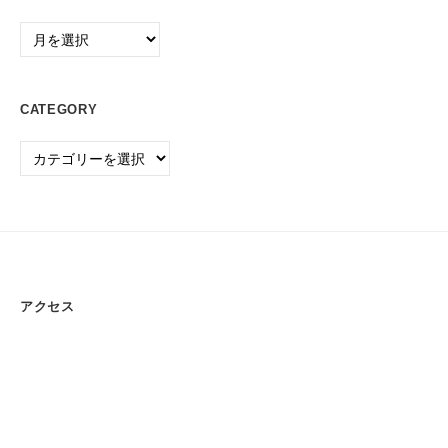
P
Archive
C
・
O
CATEGORY
A
機
Category
器
の
販
売
・
保
アクセス
守
/
事
務
用
品