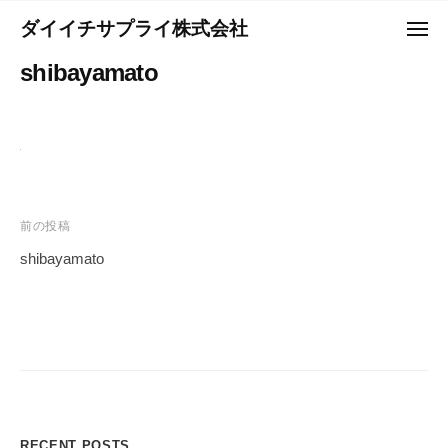
コ
ュ
ダイイチサプライ株式会社
ー
メ
ン
ニ
Y
テ
shibayamato
ュ
o
ー
ン
u
ツ
r
へ
B
ス
e
キ
s
投
前の投稿
ッ
t
稿
プ
P
shibayamato
a
ナ
r
ビ
t
ゲ
n
ー
e
シ
r
ョ
－
RECENT POSTS