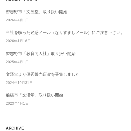
ン
教
育
習志野市「文溪堂」取り扱い開始
ソ
2026年4月1日
フ
ト
当社を騙った迷惑メール（なりすましメール）にご注意下さい。
ウ
2026年1月16日
ェ
習志野市「教育同人社」取り扱い開始
ア
開
2025年4月1日
発
文溪堂より優秀販売店賞を受賞しました
/
2024年10月31日
学
校
船橋市「文溪堂」取り扱い開始
教
2023年4月1日
材
販
売
/
ARCHIVE