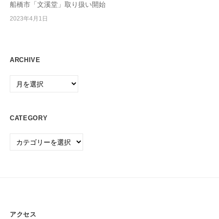
船橋市「文溪堂」取り扱い開始
P
C
2023年4月1日
・
O
A
ARCHIVE
機
器
Archive
の
販
売
CATEGORY
・
Category
保
守
/
事
務
用
品
アクセス