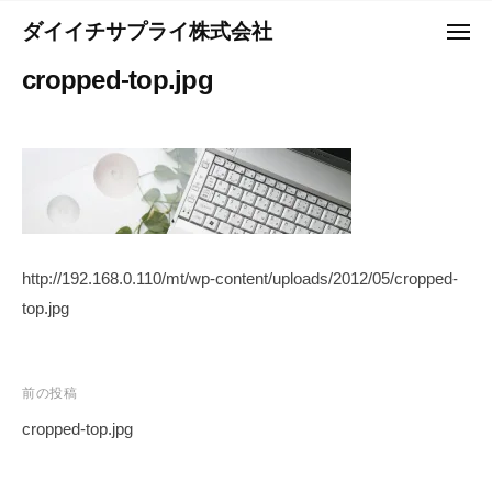
コ
ュ
ダイイチサプライ株式会社
ー
メ
ン
ニ
Y
テ
cropped-top.jpg
ュ
o
ー
ン
u
ツ
r
へ
B
ス
e
キ
s
ッ
t
http://192.168.0.110/mt/wp-content/uploads/2012/05/cropped-
プ
P
top.jpg
a
r
t
n
投
前の投稿
e
稿
cropped-top.jpg
r
ナ
－
ビ