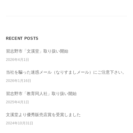
教
ゲ
育
ー
ソ
シ
フ
ョ
ト
RECENT POSTS
ウ
ン
ェ
習志野市「文溪堂」取り扱い開始
ア
2026年4月1日
開
発
当社を騙った迷惑メール（なりすましメール）にご注意下さい。
/
2026年1月16日
学
校
習志野市「教育同人社」取り扱い開始
教
2025年4月1日
材
販
文溪堂より優秀販売店賞を受賞しました
売
2024年10月31日
/