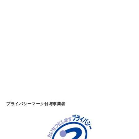
・
紙
製
品
・
オ
フ
ィ
ス
家
具
の
販
プライバシーマーク付与事業者
売
－
(
千
葉