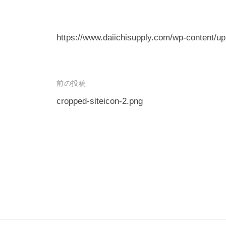
e
r
－
https://www.daiichisupply.com/wp-content/up
教
育
ソ
投
前の投稿
フ
稿
cropped-siteicon-2.png
ト
ナ
ウ
ェ
ビ
ア
ゲ
開
ー
発
シ
/
ョ
学
ン
校