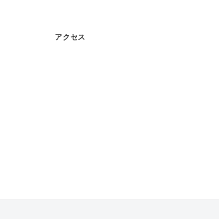
教
材
アクセス
販
売
/
P
C
・
O
A
機
器
の
販
売