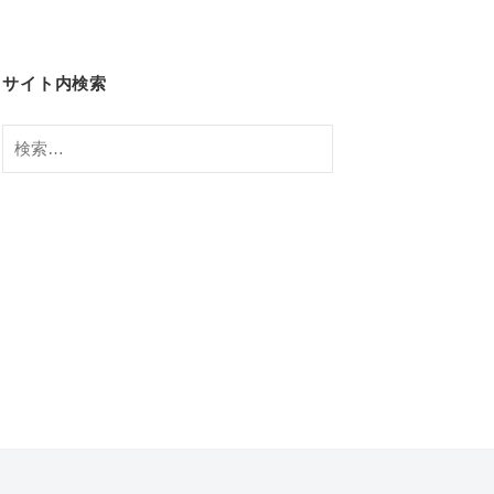
サイト内検索
検
索: