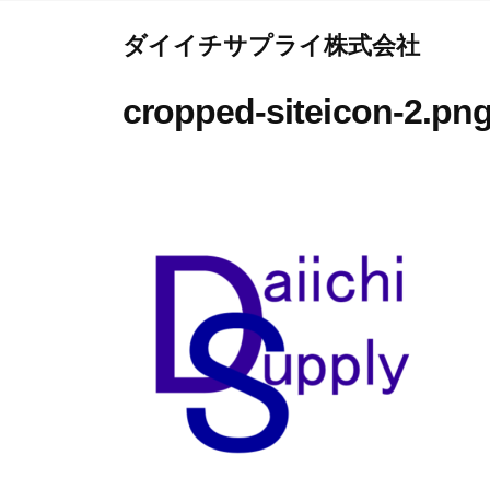
コ
ダイイチサプライ株式会社
ン
テ
Y
cropped-siteicon-2.pn
o
ン
u
ツ
r
へ
B
ス
e
キ
s
ッ
t
プ
P
a
r
t
n