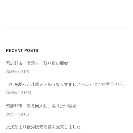
ナ
教
育
ビ
ソ
ゲ
フ
ー
ト
シ
ウ
ョ
ェ
RECENT POSTS
ン
ア
開
習志野市「文溪堂」取り扱い開始
発
2026年4月1日
/
学
当社を騙った迷惑メール（なりすましメール）にご注意下さい。
校
2026年1月16日
教
習志野市「教育同人社」取り扱い開始
材
販
2025年4月1日
売
文溪堂より優秀販売店賞を受賞しました
/