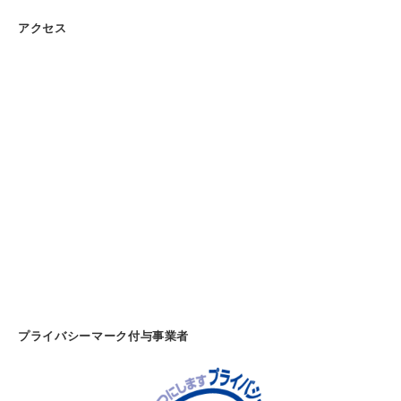
・
アクセス
紙
製
品
・
オ
フ
ィ
ス
家
具
の
販
売
－
プライバシーマーク付与事業者
(
千
葉