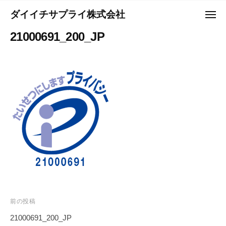
コ
ュ
ダイイチサプライ株式会社
ー
メ
ン
ニ
Y
テ
21000691_200_JP
ュ
o
ー
ン
u
ツ
r
へ
B
ス
e
キ
s
ッ
t
プ
P
a
r
t
n
e
投
前の投稿
r
稿
21000691_200_JP
－