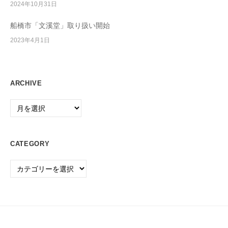
2024年10月31日
P
C
船橋市「文溪堂」取り扱い開始
・
2023年4月1日
O
A
機
器
ARCHIVE
の
Archive
販
売
・
CATEGORY
保
守
Category
/
事
務
用
品