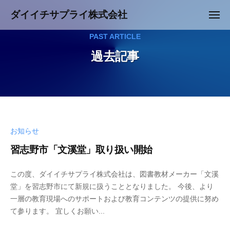
コ
ュ
ダイイチサプライ株式会社
ー
メ
ン
ニ
Y
テ
ュ
PAST ARTICLE
o
ー
ン
過去記事
u
ツ
r
へ
B
ス
e
キ
s
ッ
t
プ
お知らせ
P
a
習志野市「文溪堂」取り扱い開始
r
t
この度、ダイイチサプライ株式会社は、図書教材メーカー「文溪
n
堂」を習志野市にて新規に扱うこととなりました。 今後、より
e
一層の教育現場へのサポートおよび教育コンテンツの提供に努め
r
て参ります。 宜しくお願い...
－