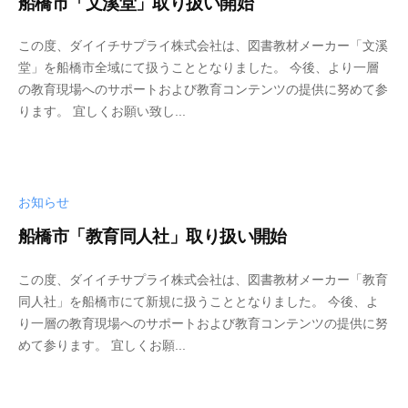
船橋市「文溪堂」取り扱い開始
・
紙
この度、ダイイチサプライ株式会社は、図書教材メーカー「文溪
製
堂」を船橋市全域にて扱うこととなりました。 今後、より一層
品
の教育現場へのサポートおよび教育コンテンツの提供に努めて参
・
ります。 宜しくお願い致し...
オ
フ
ィ
ス
お知らせ
家
船橋市「教育同人社」取り扱い開始
具
の
この度、ダイイチサプライ株式会社は、図書教材メーカー「教育
販
同人社」を船橋市にて新規に扱うこととなりました。 今後、よ
売
り一層の教育現場へのサポートおよび教育コンテンツの提供に努
－
めて参ります。 宜しくお願...
(
千
葉