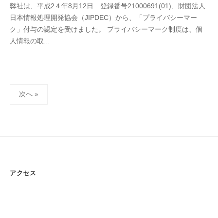
弊社は、平成2４年8月12日 登録番号21000691(01)、財団法人
日本情報処理開発協会（JIPDEC）から、「プライバシーマー
ク」付与の認定を受けました。 プライバシーマーク制度は、個
人情報の取...
投
次へ »
稿
の
ペ
ー
ジ
送
アクセス
り