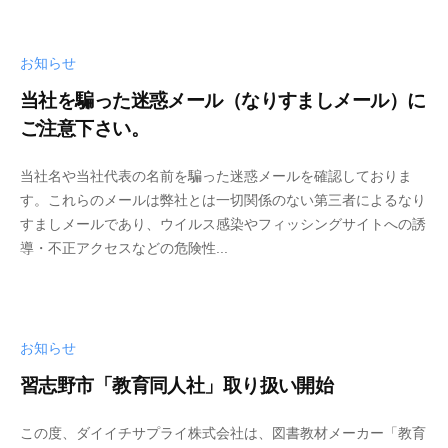
教
育
ソ
お知らせ
フ
当社を騙った迷惑メール（なりすましメール）に
ト
ご注意下さい。
ウ
ェ
当社名や当社代表の名前を騙った迷惑メールを確認しておりま
ア
す。これらのメールは弊社とは一切関係のない第三者によるなり
開
すましメールであり、ウイルス感染やフィッシングサイトへの誘
発
導・不正アクセスなどの危険性...
/
学
校
教
お知らせ
材
習志野市「教育同人社」取り扱い開始
販
売
この度、ダイイチサプライ株式会社は、図書教材メーカー「教育
/