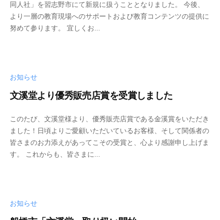
同人社」を習志野市にて新規に扱うこととなりました。 今後、
P
より一層の教育現場へのサポートおよび教育コンテンツの提供に
C
努めて参ります。 宜しくお...
・
O
A
機
お知らせ
器
の
文溪堂より優秀販売店賞を受賞しました
販
売
このたび、文溪堂様より、優秀販売店賞である金溪賞をいただき
・
ました！日頃よりご愛顧いただいているお客様、そして関係者の
保
皆さまのお力添えがあってこその受賞と、心より感謝申し上げま
守
す。 これからも、皆さまに...
/
事
務
用
お知らせ
品