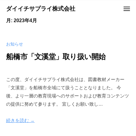
コ
ュ
ダイイチサプライ株式会社
ー
メ
ン
ニ
Y
テ
月:
2023年4月
ュ
o
ー
ン
u
ツ
r
お知らせ
へ
B
ス
船橋市「文溪堂」取り扱い開始
e
キ
s
ッ
t
プ
P
この度、ダイイチサプライ株式会社は、図書教材メーカー
a
「文溪堂」を船橋市全域にて扱うこととなりました。 今
r
後、より一層の教育現場へのサポートおよび教育コンテンツ
t
の提供に努めて参ります。 宜しくお願い致し…
n
e
続きを読む →
r
－