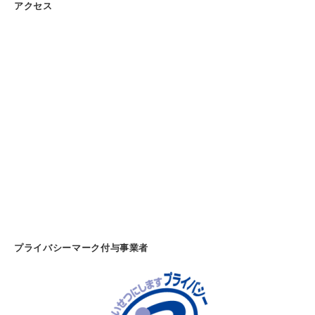
アクセス
・
紙
製
品
・
オ
フ
ィ
ス
家
具
の
販
売
プライバシーマーク付与事業者
－
(
千
葉