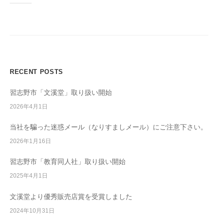
教
育
ソ
フ
ト
ウ
RECENT POSTS
ェ
ア
習志野市「文溪堂」取り扱い開始
開
2026年4月1日
発
/
当社を騙った迷惑メール（なりすましメール）にご注意下さい。
学
2026年1月16日
校
習志野市「教育同人社」取り扱い開始
教
材
2025年4月1日
販
文溪堂より優秀販売店賞を受賞しました
売
2024年10月31日
/