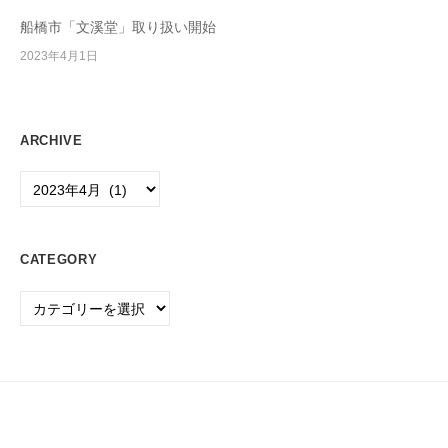
P
船橋市「文溪堂」取り扱い開始
C
2023年4月1日
・
O
A
機
ARCHIVE
器
Archive
の
販
売
CATEGORY
・
保
Category
守
/
事
務
用
品